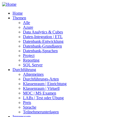
Home
Themen
Alle
Azure
Data Analytics & Cubes
Daten-Integration | ETL
Datenbank-Entwicklung
Datenbank-Grundlagen
Datenbank-Sprachen
Project
Reporting
SQL Server
Durchführung
Allgemeines
Durchführungs-Arten
Klassenraum | Einrichtung
Klassenraum | Virtuell
MOC | MS Examen
LABs | Test oder Übung
Preis
Sprache
Teilnehmerunterlagen
Impressum