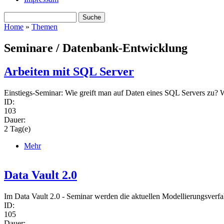
Suche
Search form
Home
»
Themen
You are here
Seminare / Datenbank-Entwicklung
Arbeiten mit SQL Server
Einstiegs-Seminar: Wie greift man auf Daten eines SQL Servers zu? 
ID:
103
Dauer:
2 Tag(e)
Mehr
Data Vault 2.0
Im Data Vault 2.0 - Seminar werden die aktuellen Modellierungsverf
ID:
105
Dauer: