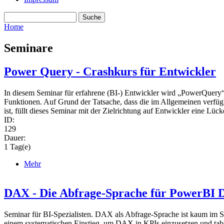
Suche
Search form
Home
You are here
Seminare
Power Query - Crashkurs für Entwickler
In diesem Seminar für erfahrene (BI-) Entwickler wird „PowerQuery“
Funktionen. Auf Grund der Tatsache, dass die im Allgemeinen verfüg
ist, füllt dieses Seminar mit der Zielrichtung auf Entwickler eine Lück
ID:
129
Dauer:
1 Tag(e)
Mehr
DAX - Die Abfrage-Sprache für PowerBI D
Seminar für BI-Spezialisten. DAX als Abfrage-Sprache ist kaum im Selb
einem systematischen Einstieg, um DAX in KPIs einzusetzen und tabu