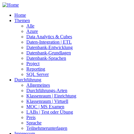
Home
Themen
Alle
Azure
Data Analytics & Cubes
Daten-Integration | ETL
Datenbank-Entwicklung
Datenbank-Grundlagen
Datenbank-Sprachen
Project
Reporting
SQL Server
Durchführung
Allgemeines
Durchführungs-Arten
Klassenraum | Einrichtung
Klassenraum | Virtuell
MOC | MS Examen
LABs | Test oder Übung
Preis
Sprache
Teilnehmerunterlagen
Impressum