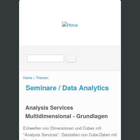
Suche
Search form
Home
»
Themen
You are here
Seminare / Data Analytics
Analysis Services
Multidimensional - Grundlagen
Entwerfen von Dimensionen und Cubes mit
"Analysis Services". Darstellen von Cube-Daten mit