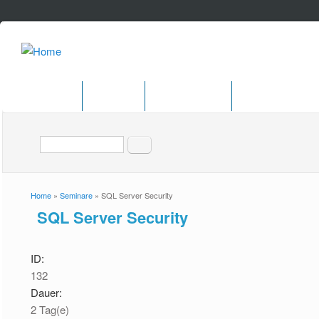
Home
Themen
Durchführung
Impressum
Suche
Search form
Home
»
Seminare
»
SQL Server Security
You are here
SQL Server Security
ID:
132
Dauer:
2 Tag(e)